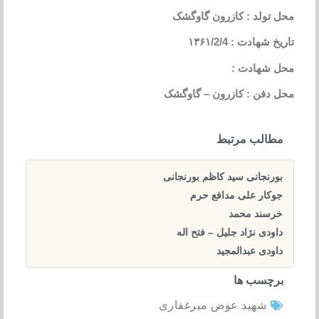
محل تولد : کازرون گاوگشک
تاریخ شهادت : ۱۳۶۱/2/4
محل شهادت :
محل دفن : کازرون – گاوگشک
مطالب مرتبط
بورنجانی سید کاظم بورنجانی
جوکار علی مدافع حرم
خرسند محمد
داودی نژاد جلیل – فتح اله
داودی عبدالمجید
برچسب ها
شهید عوض میرغفاری