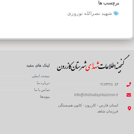
برچسب ها
شهید نصرالله نوروزی
لینک های مفید
صفحه اصلی
درباره ما
۰۹۱۷۳۲۲۸۰۸۳
تماس با ما
info@shohadayekazerun.ir
پیوندها
استان فارس - کازرون - کانون همبستگی
فرزندان شاهد.