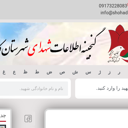
09173228083
info@shohada
ر
ز
ژ
س
ش
ص
ض
ط
ظ
ع
غ
 را وارد کنید.
جدی