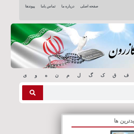
صفحه اصلی
درباره ما
تماس باما
پیوندها
ف
ق
ک
گ
ل
م
ن
ه
و
ی
دترین ها