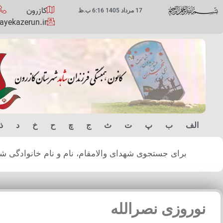
کازرون
17 مرداد 1405 6:16 ب.ظ
yekazerun.ir
الف
ب
پ
ت
ث
ج
چ
ح
خ
د
ذ
برای جستجوی شهدای والامقام، نام و نام خانوادگی شهید
نوروزی نصرالله