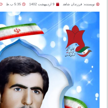
نویسنده:
فرزندان شاهد
9 اردیبهشت 1402
5:35 ب.ظ