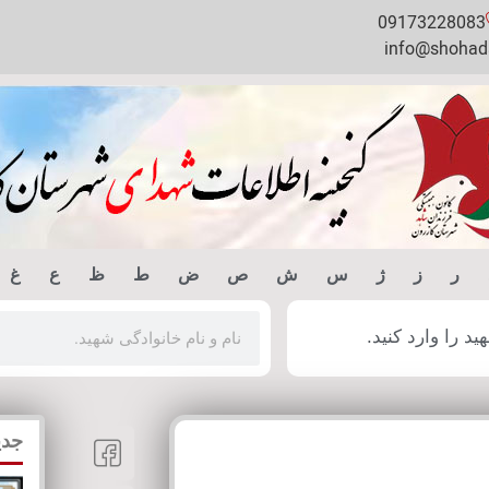
09173228083
info@shohada
ر
ز
ژ
س
ش
ص
ض
ط
ظ
ع
غ
 را وارد کنید.
جدی