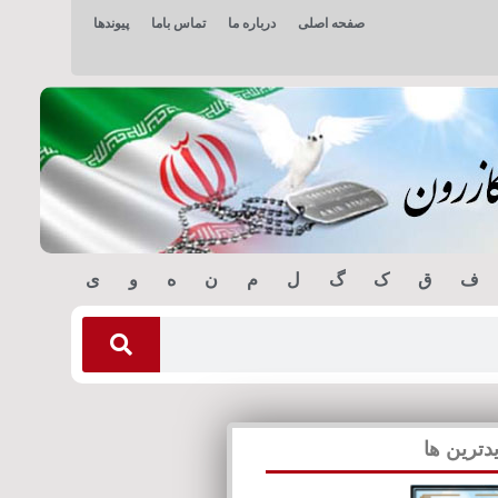
صفحه اصلی
درباره ما
تماس باما
پیوندها
ف
ق
ک
گ
ل
م
ن
ه
و
ی
دترین ها