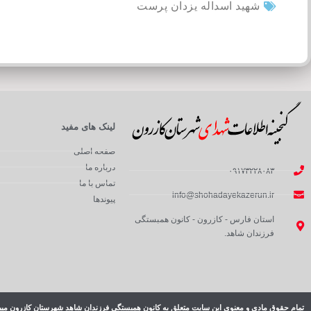
شهید اسداله یزدان پرست
لینک های مفید
صفحه اصلی
درباره ما
۰۹۱۷۳۲۲۸۰۸۳
تماس با ما
info@shohadayekazerun.ir
پیوندها
استان فارس - کازرون - کانون همبستگی
فرزندان شاهد.
تمام حقوق مادی و معنوی این سایت متعلق به کانون همبستگی فرزندان شاهد شهرستان کازرون میب