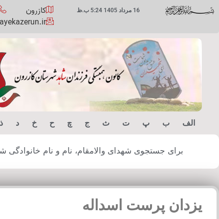
کازرون
16 مرداد 1405 5:24 ب.ظ
yekazerun.ir
الف
ب
پ
ت
ث
ج
چ
ح
خ
د
ذ
برای جستجوی شهدای والامقام، نام و نام خانوادگی شهید
یزدان پرست اسداله