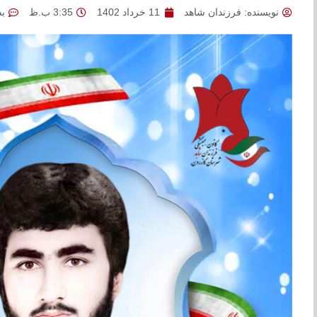
نویسنده:
فرزندان شاهد
11 خرداد 1402
3:35 ب.ظ
ب