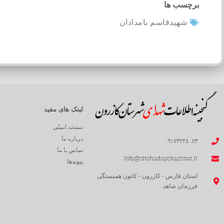
برچسب ها
شهیدقاسم بامدادان
لینک های مفید
صفحه اصلی
درباره ما
۰۹۱۷۳۲۲۸۰۸۳
تماس با ما
info@shohadayekazerun.ir
پیوندها
استان فارس - کازرون - کانون همبستگی
فرزندان شاهد.