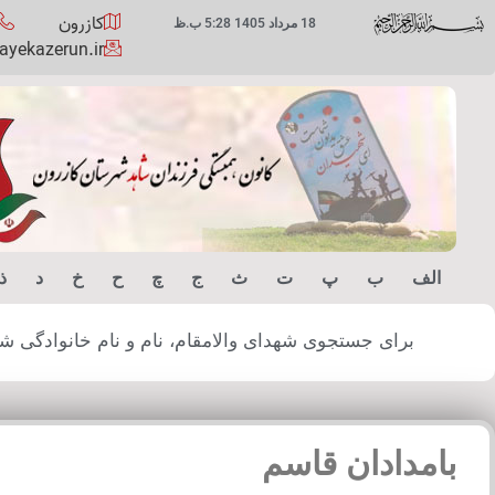
کازرون
18 مرداد 1405 5:28 ب.ظ
yekazerun.ir
الف
ب
پ
ت
ث
ج
چ
ح
خ
د
ذ
برای جستجوی شهدای والامقام، نام و نام خانوادگی شهید
بامدادان قاسم