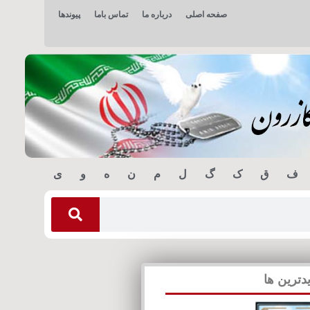
صفحه اصلی
درباره ما
تماس باما
پیوندها
ف
ق
ک
گ
ل
م
ن
ه
و
ی
دترین ها