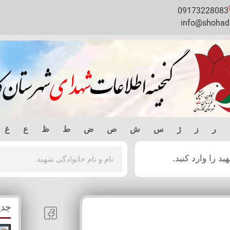
09173228083
info@shohada
ر
ز
ژ
س
ش
ص
ض
ط
ظ
ع
غ
 را وارد کنید.
جدی