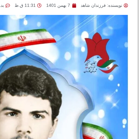
نویسنده:
فرزندان شاهد
7 بهمن 1401
11:31 ق.ظ
بد