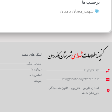
برچسب ها
شهیدرمضان بامیان
لینک های مفید
صفحه اصلی
درباره ما
۰۹۱۷۳۲۲۸۰۸۳
تماس با ما
info@shohadayekazerun.ir
پیوندها
استان فارس - کازرون - کانون همبستگی
فرزندان شاهد.