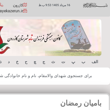
کازرون
16 مرداد 1405 9:53 ب.ظ
yekazerun.ir
الف
ب
پ
ت
ث
ج
چ
ح
خ
د
ذ
برای جستجوی شهدای والامقام، نام و نام خانوادگی شهید
بامیان رمضان