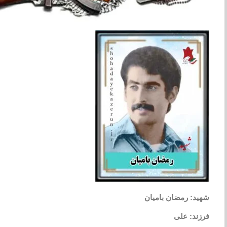
شهید: رمضان بامیان
فرزند: علی