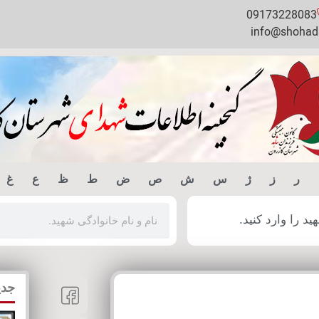
09173228083
info@shohada
ر
ز
ژ
س
ش
ص
ض
ط
ظ
ع
غ
 را وارد کنید.
جدی