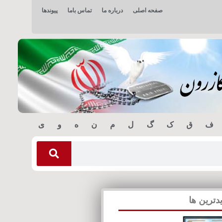
صفحه اصلی
درباره ما
تماس باما
پیوندها
ف
ق
ک
گ
ل
م
ن
ه
و
ی
دترین ها