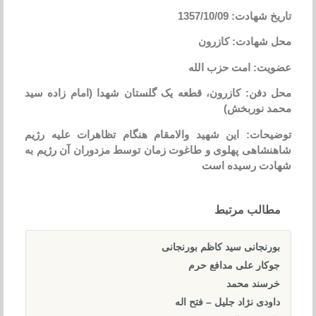
تاریخ شهادت: 1357/10/09
محل شهادت: کازرون
عضویت: امت حزب الله
محل دفن: کازرون، قطعه یک گلستان شهدا (امام زاده سید
محمد نوربخش)
توضیحات: این شهید والامقام هنگام تظاهرات علیه رژیم
شاهنشاهی پهلوی و طاغوت زمان توسط مزدوران آن رژیم به
شهادت رسیده است
مطالب مرتبط
بورنجانی سید کاظم بورنجانی
جوکار علی مدافع حرم
خرسند محمد
داودی نژاد جلیل – فتح اله