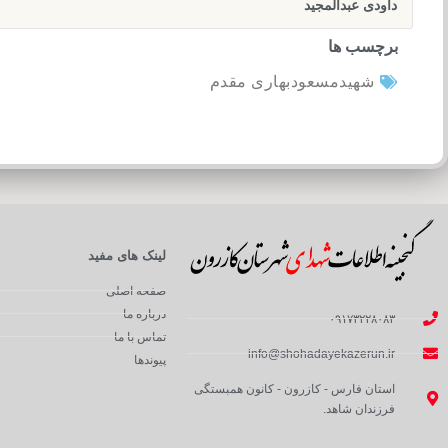
داودی عبدالمجید
برچسب ها
شهیدمسعودبهاری مقدم
لینک های مفید
صفحه اصلی
درباره ما
۰۹۱۷۳۲۲۸۰۸۳
تماس با ما
info@shohadayekazerun.ir
پیوندها
استان فارس - کازرون - کانون همبستگی
فرزندان شاهد.