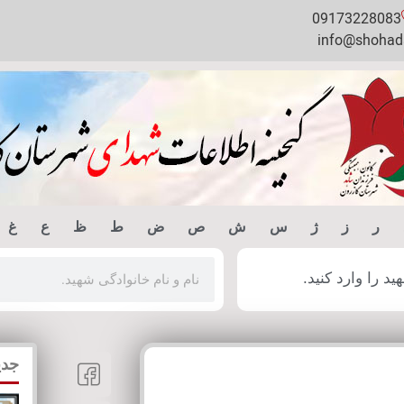
09173228083
info@shohada
ر
ز
ژ
س
ش
ص
ض
ط
ظ
ع
غ
 را وارد کنید.
جدی