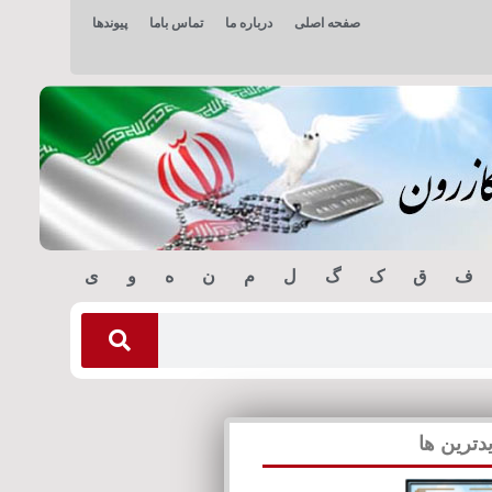
صفحه اصلی
درباره ما
تماس باما
پیوندها
ف
ق
ک
گ
ل
م
ن
ه
و
ی
دترین ها