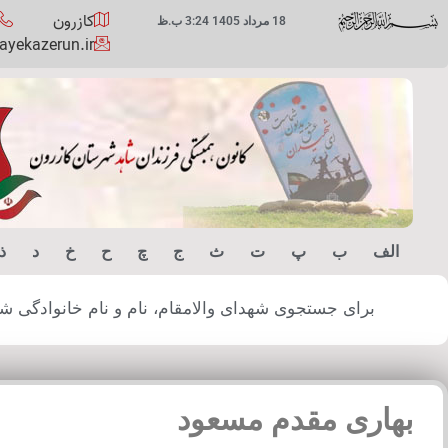
کازرون
18 مرداد 1405 3:24 ب.ظ
yekazerun.ir
الف
ب
پ
ت
ث
ج
چ
ح
خ
د
ذ
برای جستجوی شهدای والامقام، نام و نام خانوادگی شهید
بهاری مقدم مسعود