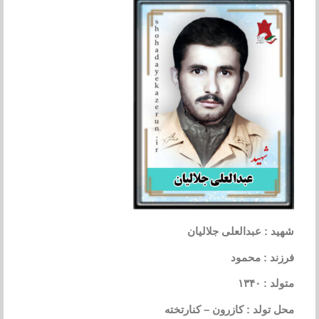
شهید : عبدالعلی جلالیان
فرزند : محمود
متولد : ۱۳۴۰
محل تولد : کازرون – کنارتخته