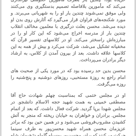
می‌كند كه مأمورین بلافاصله تصمیم بدستگیری وی می‌كنند
ولی موفق نمی‌شوند چندین بار او را به شهربانی می‌برند. و
مورد شكنجه‌های فراوان قرار می‌گیرد كه آثارش روی بدن او
دیده می‌شد. محسن بعلت درگیری با معلمین مخالف انقلاب
چندین بار از مدرسه اخراج می‌شود كه این كار او را در
مبارزه‌اش راسختر می‌كند. او در كلاسهای تفسیر قرآن كه
مخفیانه تشكیل می‌شد، شركت می‌كرد و بیش از همه به این
كلاسها علاقه داشت. بعد از بیرون آمدن از كلاس، به ارشاد
دیگر برادران می‌پرداخت.
محسن بدین حد رسیده بود كه در مورد یكی از صحبت های
امام راجع به روزة مستحبی، روزهای دوشنبه و پنج‌شنبه را
روزه می‌گرفت.
او در مجلس ختمی كه بمناسبت چهلم شهادت حاج آقا
مصطفی خمینی به همت شهید حجه الاسلام دانشجو. در
مجلس شهدا برپا گردید. شركت فعال داشت. كه بعد از اتمام
مجلس. برادران و خواهران به خیابان ریخته كه منجر به آتش
كشیدن مشروب‌فروشی می‌شود و در همین حین بود كه برادر
عزیزمان محسن همراه شهید محسن‌پور به طرف سینما
حركت می‌كنند كه برادر محسن‌پور بوسیله گلوله دژخیمان شاه