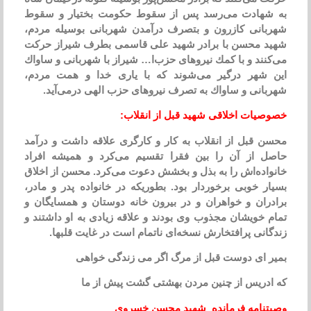
به شهادت می‌رسد پس از سقوط حكومت بختیار و سقوط
شهربانی كازرون و بتصرف درآمدن شهربانی بوسیله مردم،
شهید محسن با برادر شهید علی قاسمی بطرف شیراز حركت
می‌كنند و با كمك نیروهای حزب‌ا… شیراز با شهربانی و ساواك
این شهر درگیر می‌شوند كه با یاری خدا و همت مردم،
شهربانی و ساواك به تصرف نیروهای حزب الهی درمی‌آید.
خصوصیات اخلاقی شهید قبل از انقلاب:
محسن قبل از انقلاب به كار و كارگری علاقه داشت و درآمد
حاصل از آن را بین فقرا تقسیم می‌كرد و همیشه افراد
خانواده‌اش را به بذل و بخشش دعوت می‌كرد. محسن از اخلاق
بسیار خوبی برخوردار بود. بطوریكه در خانواده پدر و مادر،
برادران و خواهران و در بیرون خانه دوستان و همسایگان و
تمام خویشان مجذوب وی بودند و علاقه زیادی به او داشتند و
زندگانی پرافتخارش نسخه‌ای ناتمام است در غایت قلبها.
بمیر ای دوست قبل از مرگ اگر می‌ زندگی خواهی
كه ادریس از چنین مردن بهشتی گشت پیش از ما
وصیتنامه فرمانده شهید محسن خسروی