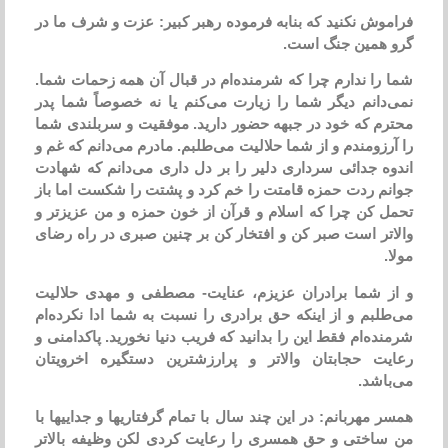
فراموش نكنید كه بنابه فرموده رهبر كبیر: عزت و شرف ما در
گرو همین جنگ است.
شما را ندارم چرا كه شرمنده‌ام در قبال آن همه زحمات شما.
نمی‌دانم دیگر شما را زیارت می‌كنم یا نه خصوصاً شما پدر
محترم كه خود در جبهه حضور دارید. موفقیت و سربلندی شما
را آرزومندم و از شما حلالیت می‌طلبم. مادرم می‌دانم كه غم و
اندوه جدائی سرداری دلیر را بر دل داری می‌دانم كه شهادت
جوانم ردت حمزه قامتت را خم كرد و پشتت را شكست اما باز
تحمل كن چرا كه اسلام و قرآن از خون حمزه و من عزیزتر و
والاتر است صبر كن و افتخار كن بر چنین صبری در راه رضای
مولا.
و از شما برادران عزیزم، عنایت- مصطفی و مهدی حلالیت
می‌طلبم و از اینكه حق برادری را نسبت به شما ادا نكرده‌ام
شرمنده‌ام فقط این را بدانید كه فریب دنیا نخورید. پاكدامنی و
رعایت حجابتان والاتر و پرارزشترین دستگیره اخرویتان
می‌باشد.
همسر مهربانم: در این چند سال با تمام گرفتاریها و جداییها با
من ساختی و حق همسری را رعایت كردی لكن وظیفه بالاتر