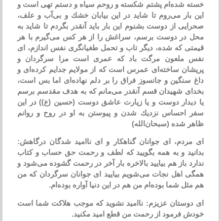
خسته شده‌ام پشتم شكسته و روحم سیاه و دستم تهی است و
این بار می‌روم تا شاید در این بیابان خشك و بی‌آب و علف،
صحرایی از دوست بشنوم این بار باید آنقدر بگردم تا شاید به
محل در دوست برسم، سراغش را از هر كس می‌گیرم با هر
قیمتی كه شده، دیگر تاب و تحمل طغیانگری نفس اندازم، ای
نفس ملعون مرگت باد كه عمری است مرا سرگردان و
پریشان ساخته‌ای عمرس است كه از مولایم جدایم كرده‌ای و
داغ سنگین و جانسوز فراق را بر دلم نهاده‌ای اما بس است،
بخدای شهیدان قسم آنقدر می‌مانم كه به هدف مقدسم برسم
یا دیدار دوست و یا زیارت عاشق دوست (حسین (ع)) در این
سفر احساس نزدیك شدن و پیوستن به او در روح و روانم
ظاهر شده (سبحان‌الله)
ای مردم، ای جوانان گناهكار و ای ناامید شدگان درگاهش:
بدانید و به همه بگویید كه لطف و رحمت حق حساب و كتاب
ندارد باز هم بیایید بالاخره بار آخر در رحمت گشوده می‌شود و
همگی اهل نجات می‌شویم بیایید ای جوانان سرگردان كه من
هم مثل شما بوده‌ام من هم در این دنیا آواره بوده‌ام.
ای دوستان عزیزم: ناامید نشوید كه موجب هلاكت شما است
خودش فرمود از رحمت من قطع امید مكنید.