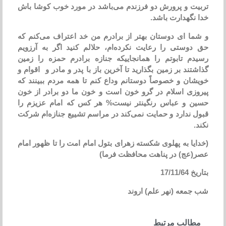
تربیت و پرورش دو فرزندم می‌باشد در مورد خوب كوشا باش
خدا نگهدارت باشد.
و شما ای دوستان بهتر از برادرم من خد اعتراف می‌كنم كه
حق دوستی را رعایت نكرده‌ام، حلالم كنید اگر به آرزویم
رسیدم تابوتم را همانجاییكه جنازه برادرم حمزه را زمین
گذاشتند بر زمین بگذارید تا آخرین باز با پدر و مادر و اقوام و
خویشان و خصوصاً دوستانم وداع كنم تا همه مردم ببینند كه
پیروزی اسلام در گرو خون است و خون ما دو برادر از خون
حسین و عباس رنگینتر نیست% هر كس كه امام عزیزم را
قبول ندارد و حمایت نمی‌كند در مراسم تشییع جنازه‌ام شركت
نكند.
(خدایا به پهلوی شكسته زهرای بتول امام امت را تا ظهور امام
عصر(عج) در پناهت محافظت فرما)
بتاریخ 17/11/64
شب جمعه (نهر علم) اروند
مطالب مرتبط