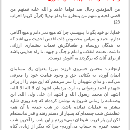
من المؤمنین رجال صد قواما عاهد و الله علیه فمنهم من
قضی لحبه و منهم من ینتظرو ما بدلو تبدیلا (قرآن كریم/ احزاب
23)
خدایا: تو خود بگو تا بنویسم، چرا كه هیچ نمی‌دانم و هیچ آگاهی
ندارم، حمد و سپاس مخصوص ذات اقدس احدیت می‌باشد كه
به بندگان روسیاه و طغیانگرش نعمات بیشماری ارزانی
داشت، نعمت انقلاب و امام و جنگ و جبهه، تا راه هدایتی باشد
از برای آنان كه برگردند به آغوش دوست.
اینجانب: محسن خسروی فرزند میرزا بعنوان یك مسلمان
ایمان آورده به یكتائی حق و وجود قیامت خود را معرفی
می‌كنم: و ندای شهیدان را سر می‌دهم كه این مهم را از برادر
شهیدم احمد رضوانی به ارث برده‌ام، اشهد ان لا اله الا الله-
اشهد ان محمد رسول الله و اشهد ان علی ولی الله. این
وصتنامه را زمانی شروع به نوشتن كرده‌ام كه چند روزی شاید
بیشتر به عملیات نمانده باشد، در شب جمعه با آن همه
عظمتش شب جمعه‌ای‌كه بسیار از دستم رفته و قدر ندانسته‌ام
لكن این بار فریب شیطان نمی‌خوردم و این شب را آخرین شب
جمعه عمرم به حساب می‌آوردم- چرا كه دیگر از زیادی گناه