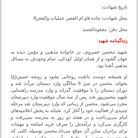
تاریخ شهادت:
محل شهادت: جاده فاو ام القصر عملیات والفجر8
محل دفن: مفقودالجسد
زندگینامه شهید:
شهید محسن خسروی، در خانوادة مذهبی و مؤمن دیده به
جهان گشود و از همان اوایل كودكی، تمام وجودش به مسائل
مذهبی آشنا بود.
او همیشه دوست داشت روحانی بشود و روضه حسین(ع)
بخواند. محسن در سن 6 سالگی وارد دبستان مرآت شد و
دوران دبستان را با موفقیت گذراند و وارد مدرسه راهنمایی
شهید محسن‌پور شد. پس از سه سال موفقیت وارد دبیرستان
مجرد می‌شود. محسن از زمانی كه وارد دبیرستان شد مرحله
جدیدی از فعالیت خود را آغاز كرد. شبانه به پخش اعلامیه‌های
امام می‌پرداخت و در هفته دو روز به مدرسه نمی‌رفت و
كارگری می‌كرد و درآمدش را صرف خرید اسلحه و مهمات
برای برادران مبارز آن موقع می‌داد.محسن بوسیله كلتی كه
خریده بود، چندین بار بطرف مأمورین حكومتی تیراندازی