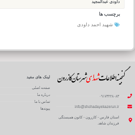
داودی عبدالمجید
برچسب ها
شهید احمد داودی
لینک های مفید
صفحه اصلی
درباره ما
۰۹۱۷۳۲۲۸۰۸۳
تماس با ما
info@shohadayekazerun.ir
پیوندها
استان فارس - کازرون - کانون همبستگی
فرزندان شاهد.