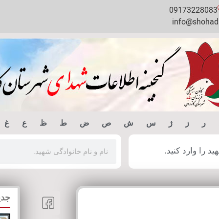
09173228083
info@shohada
ر
ز
ژ
س
ش
ص
ض
ط
ظ
ع
غ
 را وارد کنید.
جدی