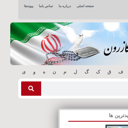
صفحه اصلی
درباره ما
تماس باما
پیوندها
ف
ق
ک
گ
ل
م
ن
ه
و
ی
دترین ها