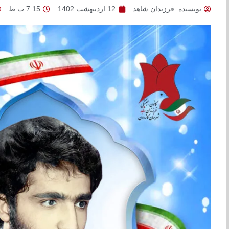
نویسنده:
فرزندان شاهد
12 اردیبهشت 1402
7:15 ب.ظ