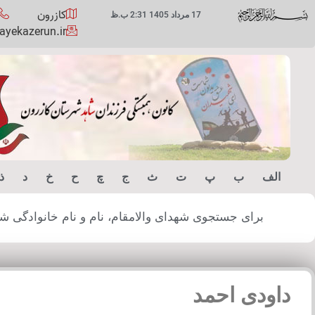
کازرون
17 مرداد 1405 2:31 ب.ظ
yekazerun.ir
الف
ب
پ
ت
ث
ج
چ
ح
خ
د
ذ
برای جستجوی شهدای والامقام، نام و نام خانوادگی شهید
داودی احمد