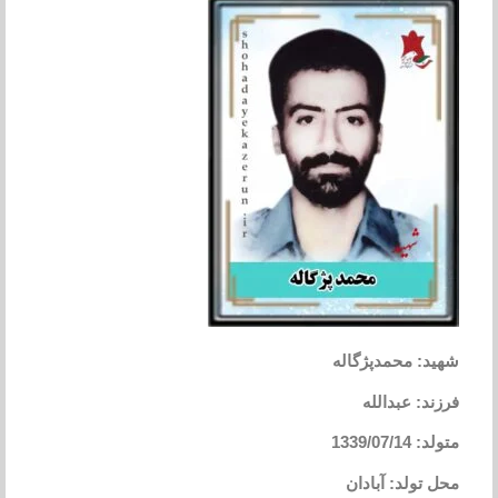
شهید: محمدپژگاله
فرزند: عبدالله
متولد: 1339/07/14
محل تولد: آبادان